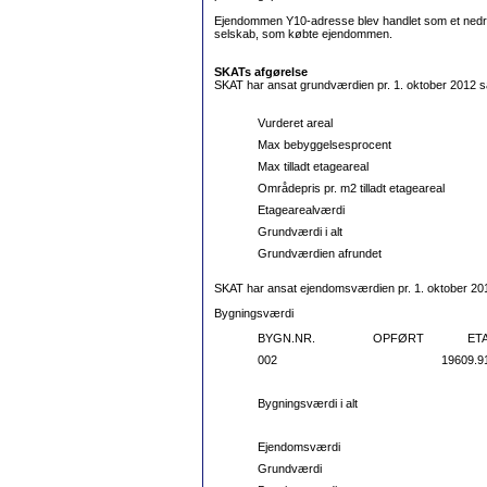
Ejendommen Y10-adresse blev handlet som et nedrivni
selskab, som købte ejendommen.
SKATs afgørelse
SKAT har ansat grundværdien pr. 1. oktober 2012 s
Vurderet areal
Max bebyggelsesprocent
Max tilladt etageareal
Områdepris pr. m2 tilladt etageareal
Etagearealværdi
Grundværdi i alt
Grundværdien afrundet
SKAT har ansat ejendomsværdien pr. 1. oktober 20
Bygningsværdi
BYGN.NR.
OPFØRT
ET
002
1960
9.9
Bygningsværdi i alt
Ejendomsværdi
Grundværdi