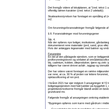
Det fremgår videre af lokalplanen, at "(red. tekst 
offentlig /almen karakter ((red. tekst 2 udeladt)).
Skatteankestyrelsen har foretaget en opmåling af (red
m2.
Om forureningsforanstaltninger fremgår følgende af 
§ 8. Foranstaltninger mod forureningsgener
..
Stk. 4.
Når der opføres nye boliger, institutioner, gårdan
dokumenteret rene materialer (jord, sand, grus eller
Hvis der anlægges legearealer med bakker og små vol
Forurening
En del af den påklagede ejendom, som er beliggende 
jordforureningsloven og omfattet af områdeklassifice
bly, cadmium, kobber, olieprodukter, tjære og zink 
tidligere har været drevet asfalt-, tagpap og stenu
Der har videre været foretaget en række miljøunde
var rene, at ca. 30 % af jorden var lettere forurene
opklassificering af ren jord.
I foråret 2021 har ejer indgivet 3 ansøgninger til 
boligetageejendom med fuld kælder på byggefelt 1, 
projektbeskrivelserne fremgår blandt andet en beskr
grundvand mv.
Følgende fremgår af ansøgningen omkring etablering
"Bygningen opføres som karre med gårdrum i midten