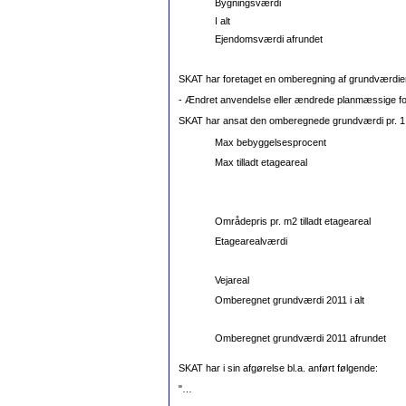
Bygningsværdi
I alt
Ejendomsværdi afrundet
SKAT har foretaget en omberegning af grundværdien
- Ændret anvendelse eller ændrede planmæssige f
SKAT har ansat den omberegnede grundværdi pr. 1.
Max bebyggelsesprocent
Max tilladt etageareal
Områdepris pr. m2 tilladt etageareal
Etagearealværdi
Vejareal
Omberegnet grundværdi 2011 i alt
Omberegnet grundværdi 2011 afrundet
SKAT har i sin afgørelse bl.a. anført følgende:
"…