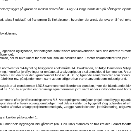
1 udeladt)" ligger på grænsen mellem delområde IIA og VIA langs nordsiden på påklagede ejendo
. tekst 3 udeladt) ud fra tegning 1b i lokalplanen, hvorefter det areal, der svarer til (red. 
lokalplanen:
læg, legeplads og lignende, der betegnes som følsom arealanvendelse, skal den øverste ½ met
 lignende).
de, der vil blive udsat for stort slid, skal de dækkes med 1 meter dokumenteret ren jord."
nordvest for Y4-bydel og beliggende i delområde IIA i lokalplanen, er ifølge Danmarks Miljøpo
ring, hvorefter jordflytninger er omfattet af analysepligt og skal anmeldes til kommunen. Års
i jorden. Derudover er der i grundvandet fund af BTEX´ og lignende samt phenoler som phenol. 
ldsfabrikker mv. på ejendommen, samt at den tidligere har været anvendt som industrigrund.
rsøgelser af ejendommen i 2015 sammen med tilstødende ejendom, hvor det blandt andet blev
t, at ca. 15,5 % af jorden var rensningsegnet forurenet jord, samt at der i forbindelse med bo
Y2-kommune efter jordforureningslovens § 8. Ansøgningerne omfatter projekt med bygge og anl
opførelse af erhverv og ungdomsboliger med delvis kælder på byggefelt 2 og opførelse af erh
ivelse af selve anlægsprojekterne med gulv, vægge, ventilation mv., jordhåndtering, udgravni
 af kælder på byggefelt 1:
, under hele bygningen inkl. gårdrum (ca. 1.200 m2) etableres en fuld kælder. Samlet foda