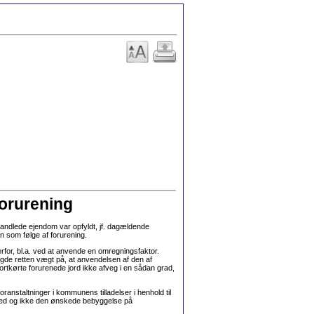
forurening
handlede ejendom var opfyldt, jf. dagældende
n som følge af forurening.
or, bl.a. ved at anvende en omregningsfaktor.
agde retten vægt på, at anvendelsen af den af
bortkørte forurenede jord ikke afveg i en sådan grad,
anstaltninger i kommunens tilladelser i henhold til
enhed og ikke den ønskede bebyggelse på