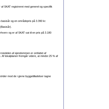
 af SKAT registreret med generel og specifik
basisår og en områdepris på 3.390 kr.
(Basisår).
hverv og er af SKAT sat til en pris på 3.180
ørstedelen af ejendommen er omfattet af
. Af lokalplanen fremgår videre, at mindst 25 % af
ider mod de i givne byggetilladelser tagne