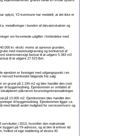
 og søjlefundamenter graves lokalt en smule dybere.
har oplyst, Y2-kommune har meddelt, at det ikke er
(bl.a. metalforinger i bunden af elevatorskakter og
nger om forventede udgifter i forbindelse med
.040.000 kr. ekskl. moms at oprense grunden,
gegrube med maskinudgravning og bortkørsel af
åjord skønsmæssigt fastsat til at udgøre 5.383 m3
sat til at udgøre 27.523 lbm.
ede ejendom er foretaget med udgangspunkt i en
r herved fremfundet følgende frie salg:
r en grund på 2.194 m2 og blev handlet den (red.
ger til byggemodning. Ejendommen er omfattet af
i lokalplanen påkrævet forureningsforanstaltninger.
real på 13.005 m2. Ejendommen blev handlet den
kostninger til byggemodning. Ejendommen ligger ca.
rmål med blandt andet mulighed for serviceerhverv og
servitutter i 2013, hvorefter den maksimale
yggeri på Y9-adresse, og at den til enhver tid
vilket vil sige etablering af ekstra 40