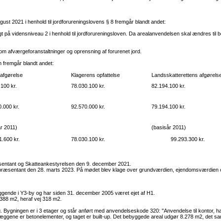
ust 2021 i henhold til jordforureningslovens § 8 fremgår blandt andet:
t på vidensniveau 2 i henhold til jordforureningsloven. Da arealanvendelsen skal ændres til bol
om afværgeforanstaltninger og oprensning af forurenet jord.
n fremgår blandt andet:
afgørelse
Klagerens opfattelse
Landsskatterettens afgørels
100 kr.
78.030.100 kr.
82.194.100 kr.
.000 kr.
92.570.000 kr.
79.194.100 kr.
r 2011)
(basisår 2011)
.600 kr.
78.030.100 kr.
99.293.300 kr.
entant og Skatteankestyrelsen den 9. december 2021.
præsentant den 28. marts 2023. På mødet blev klage over grundværdien, ejendomsværdien 
ggende i Y3-by og har siden 31. december 2005 været ejet af H1.
388 m2, heraf vej 318 m2.
gningen er i 3 etager og står anført med anvendelseskode 320: "Anvendelse til kontor, hande
rvæggene er betonelementer, og taget er built-up. Det bebyggede areal udgør 8.278 m2, det 