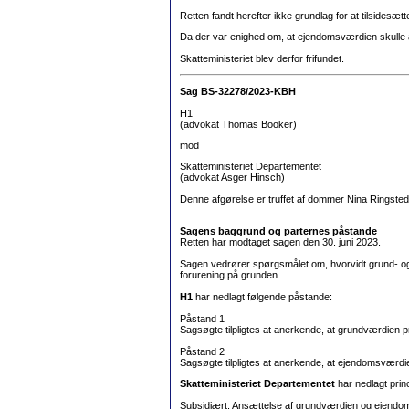
Retten fandt herefter ikke grundlag for at tilside
Da der var enighed om, at ejendomsværdien skulle an
Skatteministeriet blev derfor frifundet.
Sag BS-32278/2023-KBH
H1
(advokat Thomas Booker)
mod
Skatteministeriet Departementet
(advokat Asger Hinsch)
Denne afgørelse er truffet af dommer Nina Ringsted
Sagens baggrund og parternes påstande
Retten har modtaget sagen den 30. juni 2023.
Sagen vedrører spørgsmålet om, hvorvidt grund- o
forurening på grunden.
H1
har nedlagt følgende påstande:
Påstand 1
Sagsøgte tilpligtes at anerkende, at grundværdien p
Påstand 2
Sagsøgte tilpligtes at anerkende, at ejendomsværdi
Skatteministeriet Departementet
har nedlagt princ
Subsidiært: Ansættelse af grundværdien og ejendoms