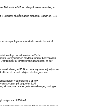
m. Delområde VIA er udlagt til tekniske anlæg af
tekst 3 udeladt) på påklagede ejendom, udgør ca. 510
er af de nyanlagte ubefæstede arealer bestå af
rtal kortlagt på vidensniveau 2 efter
agen til kortlægningen skyldes fund af benzapyren,
Det fremgår af jordforureningsattesten, at der
 konkluderet, at 55 % af de analyserede jordprøver
rtskaffelse af overskudsjord skal regnes med
ægsarbejder ved opførelse af hhv.
vervsbyggeri på byggefelt 3. Af
ng af hotspots, afværgeforanstaltninger, boringer,
ftryk udgør ca. 3.500 m2…