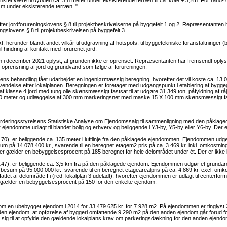
ktet være til dybden ca. 3,8 meter under eksisterende terræn til ca. kote + 3,2m. For rand-
 4 m under eksisterende terræn. "
er jordforureningslovens § 8 til projektbeskrivelserne på byggefelt 1 og 2. Repræsentanten 
ingslovens § 8 til projektbeskrivelsen på byggefelt 3.
ekt, herunder blandt andet vilkår til udgravning af hotspots, til byggetekniske foranstaltninger 
g til hindring af kontakt med forurenet jord.
i december 2021 oplyst, at grunden ikke er oprenset. Repræsentanten har fremsendt oplysni
mt oprensning af jord og grundvand som følge af forureningen.
ens behandling fået udarbejdet en ingeniørmæssig beregning, hvorefter det vil koste ca. 13
vendelse efter lokalplanen. Beregningen er foretaget med udgangspunkt i etablering af byg
f klasse 4 jord med tung olie skønsmæssigt fastsat til at udgøre 31.349 ton, påfyldning af r
00 meter og udlæggelse af 300 mm markeringsnet med maske 15 X 100 mm skønsmæssigt fast
urderingsstyrelsens Statistiske Analyse om Ejendomssalg til sammenligning med den påklag
jendomme udlagt til blandet bolig og erhverv og beliggende i Y3-by, Y5-by eller Y6-by. Der e
0), er beliggende ca. 135 meter i luftlinje fra den påklagede ejendommen. Ejendommen udgø
m på 14.078.400 kr., svarende til en beregnet etagem2 pris på ca. 3.469 kr. inkl. omkostnin
r der gælder en bebyggelsesprocent på 185 beregnet for hele delområdet under ét. Der er ikke 
…47), er beliggende ca. 3,5 km fra på den påklagede ejendom. Ejendommen udgør et grunda
øbesum på 95.000.000 kr., svarende til en beregnet etagearealpris på ca. 4.869 kr. excl. om
ttet af delområde I i (red. lokalplan 3 udeladt), hvorefter ejendommen er udlagt til centerfo
er gælder en bebyggelsesprocent på 150 for den enkelte ejendom.
en ubebygget ejendom i 2014 for 33.479.625 kr. for 7.928 m2. På ejendommen er tinglyst 3 
jendom, at opførelse af byggeri omfattende 9.290 m2 på den anden ejendom går forud for b
ig til at opfylde den gældende lokalplans krav om parkeringsdækning for den anden ejendom, h