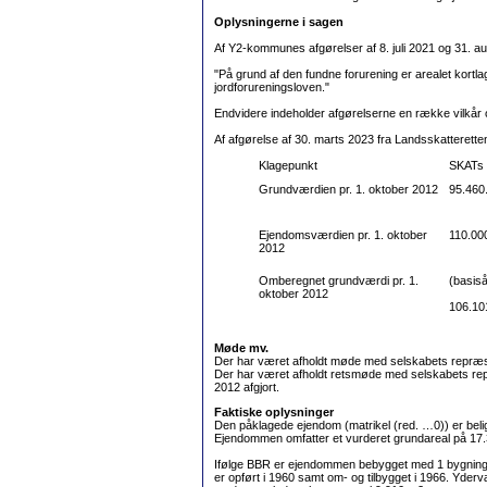
Oplysningerne i sagen
Af Y2-kommunes afgørelser af 8. juli 2021 og 31. aug
"På grund af den fundne forurening er arealet kortlag
jordforureningsloven."
Endvidere indeholder afgørelserne en række vilkår 
Af afgørelse af 30. marts 2023 fra Landsskatterette
Klagepunkt
SKATs 
Grundværdien pr. 1. oktober 2012
95.460.
Ejendomsværdien pr. 1. oktober
110.000
2012
Omberegnet grundværdi pr. 1.
(basiså
oktober 2012
106.101
Møde mv.
Der har været afholdt møde med selskabets repræs
Der har været afholdt retsmøde med selskabets re
2012 afgjort.
Faktiske oplysninger
Den påklagede ejendom (matrikel (red. …0)) er beli
Ejendommen omfatter et vurderet grundareal på 17.
Ifølge BBR er ejendommen bebygget med 1 bygning. By
er opført i 1960 samt om- og tilbygget i 1966. Yde