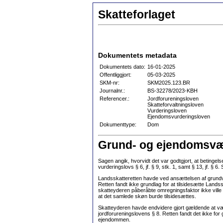
Skatteforlaget
Dokumentets metadata
Dokumentets dato:
16-01-2025
Offentliggjort:
05-03-2025
SKM-nr:
SKM2025.123.BR
Journalnr.:
BS-32278/2023-KBH
Referencer.:
Jordforureningsloven
Skatteforvaltningsloven
Vurderingsloven
Ejendomsvurderingsloven
Dokumenttype:
Dom
Grund- og ejendomsværd
Sagen angik, hvorvidt det var godtgjort, at betinge
vurderingslovs § 6, jf. § 9, stk. 1, samt § 13, jf.
Landsskatteretten havde ved ansættelsen af grundv
Retten fandt ikke grundlag for at tilsidesætte Land
skatteyderen påberåbte omregningsfaktor ikke ville g
at det samlede skøn burde tilsidesættes.
Skatteyderen havde endvidere gjort gældende at være 
jordforureningslovens § 8. Retten fandt det ikke f
ejendommen.