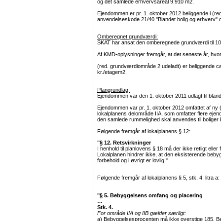
og det samlede erhvervsareal 9.910 m2.
Ejendommen er pr. 1. oktober 2012 beliggende i (re
anvendelseskode 21/40 "Blandet bolig og erhverv" og 
Omberegnet grundværdi:
SKAT har ansat den omberegnede grundværdi til 10
Af KMD-oplysninger fremgår, at det seneste år, hvor
(red. grundværdiområde 2 udeladt) er beliggende ca.
kr./etagem2.
Plangrundlag:
Ejendommen var den 1. oktober 2011 udlagt til bland
Ejendommen var pr. 1. oktober 2012 omfattet af ny (
lokalplanens delområde IIA, som omfatter flere ejen
den samlede rummelighed skal anvendes til boliger 
Følgende fremgår af lokalplanens § 12:
"§ 12. Retsvirkninger
I henhold til planlovens § 18 må der ikke retligt elle
Lokalplanen hindrer ikke, at den eksisterende beby
forbehold og i øvrigt er lovlig."
Følgende fremgår af lokalplanens § 5, stk. 4, litra a:
"§ 5. Bebyggelsens omfang og placering
…
Stk. 4.
For område IIA og IIB gælder særligt:
a) Bebyggelsesprocenten må ikke overstige 185. B