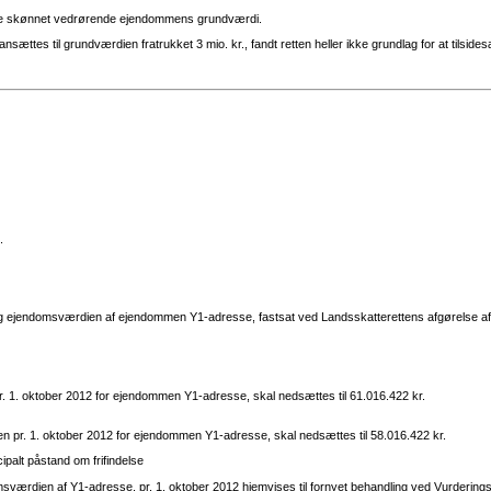
sætte skønnet vedrørende ejendommens grundværdi.
sættes til grundværdien fratrukket 3 mio. kr., fandt retten heller ikke grundlag for at tils
.
g ejendomsværdien af ejendommen Y1-adresse, fastsat ved Landsskatterettens afgørelse af
r. 1. oktober 2012 for ejendommen Y1-adresse, skal nedsættes til 61.016.422 kr.
en pr. 1. oktober 2012 for ejendommen Y1-adresse, skal nedsættes til 58.016.422 kr.
ipalt påstand om frifindelse
værdien af Y1-adresse, pr. 1. oktober 2012 hjemvises til fornyet behandling ved Vurderings