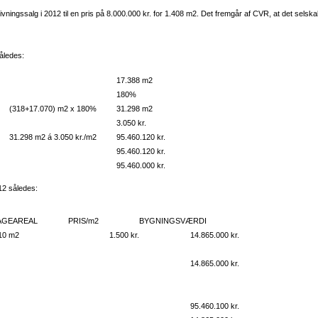
ngssalg i 2012 til en pris på 8.000.000 kr. for 1.408 m2. Det fremgår af CVR, at det selska
åledes:
17.388 m2
180%
(318+17.070) m2 x 180%
31.298 m2
3.050 kr.
31.298 m2 á 3.050 kr./m2
95.460.120 kr.
95.460.120 kr.
95.460.000 kr.
12 således:
AGEAREAL
PRIS/m2
BYGNINGSVÆRDI
10 m2
1.500 kr.
14.865.000 kr.
14.865.000 kr.
95.460.100 kr.