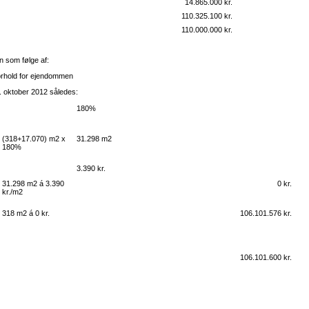
14.865.000 kr.
110.325.100 kr.
110.000.000 kr.
 som følge af:
orhold for ejendommen
 oktober 2012 således:
180%
(318+17.070) m2 x
31.298 m2
180%
3.390 kr.
31.298 m2 á 3.390
0 kr.
kr./m2
318 m2 á 0 kr.
106.101.576 kr.
106.101.600 kr.