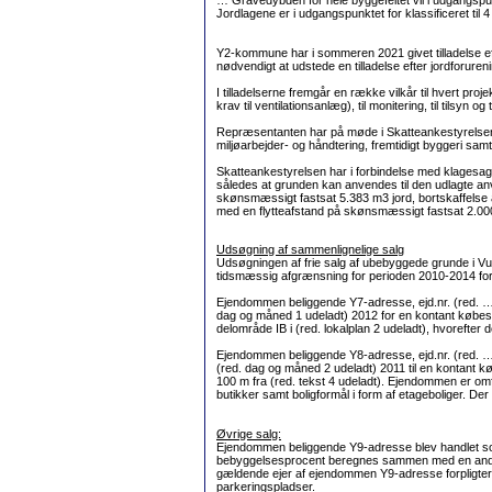
… Gravedybden for hele byggefeltet vil i udgangspun
Jordlagene er i udgangspunktet for klassificeret til
Y2-kommune har i sommeren 2021 givet tilladelse eft
nødvendigt at udstede en tilladelse efter jordforuren
I tilladelserne fremgår en række vilkår til hvert proj
krav til ventilationsanlæg), til monitering, til tilsyn o
Repræsentanten har på møde i Skatteankestyrelsen 
miljøarbejder- og håndtering, fremtidigt byggeri sa
Skatteankestyrelsen har i forbindelse med klagesag
således at grunden kan anvendes til den udlagte an
skønsmæssigt fastsat 5.383 m3 jord, bortskaffelse a
med en flytteafstand på skønsmæssigt fastsat 2.0
Udsøgning af sammenlignelige salg
Udsøgningen af frie salg af ubebyggede grunde i V
tidsmæssig afgrænsning for perioden 2010-2014 for e
Ejendommen beliggende Y7-adresse, ejd.nr. (red. …7
dag og måned 1 udeladt) 2012 for en kontant købesu
delområde IB i (red. lokalplan 2 udeladt), hvorefte
Ejendommen beliggende Y8-adresse, ejd.nr. (red. 
(red. dag og måned 2 udeladt) 2011 til en kontant k
100 m fra (red. tekst 4 udeladt). Ejendommen er omfa
butikker samt boligformål i form af etageboliger. D
Øvrige salg:
Ejendommen beliggende Y9-adresse blev handlet som 
bebyggelsesprocent beregnes sammen med en anden e
gældende ejer af ejendommen Y9-adresse forpligter s
parkeringspladser.