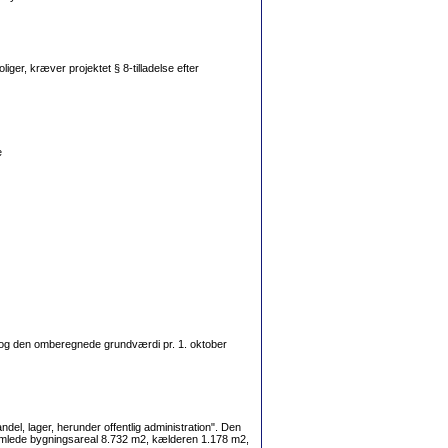
iger, kræver projektet § 8-tilladelse efter
e
og den omberegnede grundværdi pr. 1. oktober
l, lager, herunder offentlig administration". Den
samlede bygningsareal 8.732 m2, kælderen 1.178 m2,