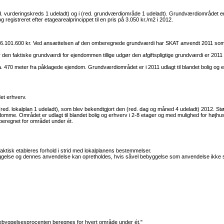
d. vurderingskreds 1 udeladt) og i (red. grundværdiområde 1 udeladt). Grundværdiområdet er
registreret efter etagearealprincippet til en pris på 3.050 kr./m2 i 2012.
6.101.600 kr. Ved ansættelsen af den omberegnede grundværdi har SKAT anvendt 2011 som 
 den faktiske grundværdi for ejendommen tillige udgør den afgiftspligtige grundværdi er 2011 
 470 meter fra påklagede ejendom. Grundværdiområdet er i 2011 udlagt til blandet bolig og er
et erhverv.
red. lokalplan 1 udeladt), som blev bekendtgjort den (red. dag og måned 4 udeladt) 2012. St
domme. Området er udlagt til blandet bolig og erhverv i 2-8 etager og med mulighed for højhus
beregnet for området under ét.
r faktisk etableres forhold i strid med lokalplanens bestemmelser.
ggelse og dennes anvendelse kan opretholdes, hvis såvel bebyggelse som anvendelse ikke str
ebyggelsesprocenten beregnes for hvert område under ét."