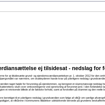
iansættelse ej tilsidesat - nedslag for 
lserne for at tilsidesætte grund- og ejendomsværdiansættelsen pr. 1. oktober 2012 for den om
 § 6. Spørgsmålet var nærmere, om skatteyderen havde krav på yderligere nedslag i grundværdie
ærdien taget højde for forurening på ejendommen, og beregnet et skønsmæssigt nedslag herf
sskatterettens skøn over omkostningerne ved oprensning af forurenet jord. I den forbindelse l
ive et retvisende billede af de faktiske forhold, samt at forskellen på skønnet og den reelle 
berettiget til et yderligere nedslag i grundværdien som følge af vilkår om særlige afværgefor
or godtgjort, at vilkårene i kommunens tilladelser udelukkende beroede på grundens beskaff