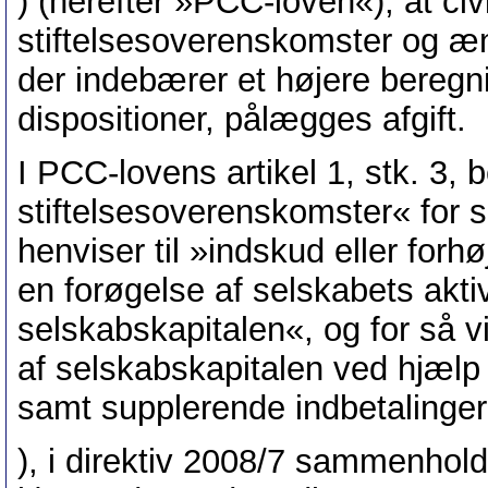
) (herefter »PCC-loven«), at civi
stiftelsesoverenskomster og æn
der indebærer et højere beregnin
dispositioner, pålægges afgift.
I PCC-lovens artikel 1, stk. 3
stiftelsesoverenskomster« for 
henviser til »indskud eller forhø
en forøgelse af selskabets aktiv
selskabskapitalen«, og for så v
af selskabskapitalen ved hjælp 
samt supplerende indbetalinger
), i direktiv 2008/7 sammenholdt 