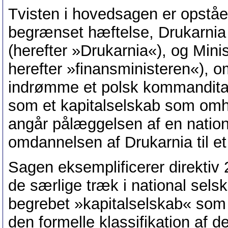
Tvisten i hovedsagen er opstå
begrænset hæftelse, Drukarnia 
(herefter »Drukarnia«), og Mini
herefter »finansministeren«), 
indrømme et polsk kommanditak
som et kapitalselskab som omhan
angår pålæggelsen af en nationa
omdannelsen af Drukarnia til e
Sagen eksemplificerer direktiv 2
de særlige træk i national sels
begrebet »kapitalselskab« som 
den formelle klassifikation af de