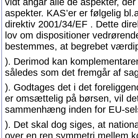
vidt angår alle de aspekter, d
aspekter. KAS’er er følgelig bl
direktiv 2001/34/EF . Dette dire
lov om dispositioner vedrørende 
bestemmes, at begrebet værdipap
). Derimod kan komplementare
således som det fremgår af sag
). Godtages det i det foreliggen
er omsættelig på børsen, vil de
sammenhæng inden for EU-sels
). Det skal dog siges, at nation
over en ren symmetri mellem 