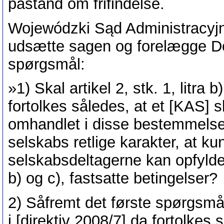
påstand om frifindelse.
Wojewódzki Sąd Administracyjn
udsætte sagen og forelægge Do
spørgsmål:
»1) Skal artikel 2, stk. 1, litra b
fortolkes således, at et [KAS] 
omhandlet i disse bestemmelser
selskabs retlige karakter, at ku
selskabsdeltagerne kan opfylde de
b) og c), fastsatte betingelser?
2) Såfremt det første spørgsmå
i [direktiv 2008/7] da fortolke