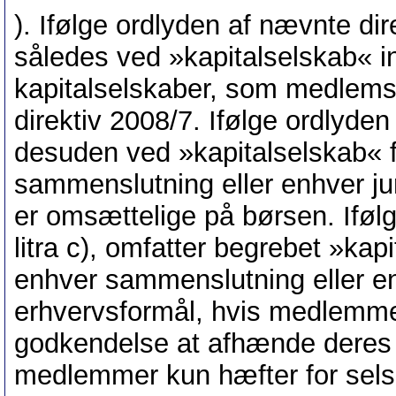
). Ifølge ordlyden af nævnte direk
således ved »kapitalselskab« i
kapitalselskaber, som medlemssta
direktiv 2008/7. Ifølge ordlyden a
desuden ved »kapitalselskab« f
sammenslutning eller enhver juri
er omsættelige på børsen. Ifølg
litra c), omfatter begrebet »kap
enhver sammenslutning eller en
erhvervsformål, hvis medlemmer
godkendelse at afhænde deres a
medlemmer kun hæfter for sels