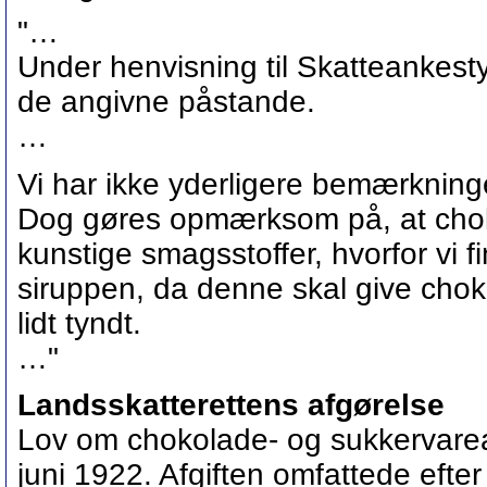
"…
Under henvisning til Skatteankest
de angivne påstande.
…
Vi har ikke yderligere bemærkninger
Dog gøres opmærksom på, at choko
kunstige smagsstoffer, hvorfor vi f
siruppen, da denne skal give chok
lidt tyndt.
…"
Landsskatterettens afgørelse
Lov om chokolade- og sukkervareafg
juni 1922. Afgiften omfattede efte