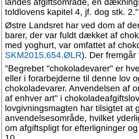
landes afgiftsområde, en dækningsa
toldlovens kapitel 4, jf. dog stk. 2."
Østre Landsret har ved dom af den 2
barer, der var fuldt dækket af chok
med yoghurt, var omfattet af choko
SKM2015.654.ØLR
). Der fremgår
"Begrebet "chokoladevarer" er hve
eller i forarbejderne til denne lov 
chokoladevarer. Anvendelsen af 
af enhver art" i chokoladeafgiftslove
lovgivningsmagten har tilsigtet at
anvendelsesområde, hvilket yderl
om afgiftspligt for efterligninger og
10.