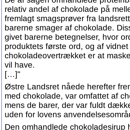
relativ andel af chokolade på mel
fremlagt smagsprøver fra landsret
barerne smager af chokolade. Diss
givet barerne betegnelser, hvor or
produktets første ord, og af vidnet
chokoladeovertrækket er at maske
vil have.
[…]"
Østre Landsret nåede herefter frem 
med chokolade, var omfattet af chok
mens de barer, der var fuldt dækket
uden for lovens anvendelsesområ
Den omhandlede chokoladesirup ha