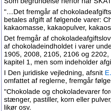
Som begrundelse herfor har SKAT b
"…Det fremgår af chokoladeafgiftslo
betales afgift af følgende varer: 
kakaomasse, kakaopulver, kakaos
Det fremgår af chokoladeafgiftslove
af chokoladeindholdet i varer unde
1905, 2008, 2105, 2106 og 2202, der
kapitel 1, men som indeholder afgi
I Den juridiske vejledning, afsnit
E
omfattet af reglerne, fremgår føl
"Chokolade og chokoladevarer for
stænger, pastiller, korn eller pulve
likør osv.