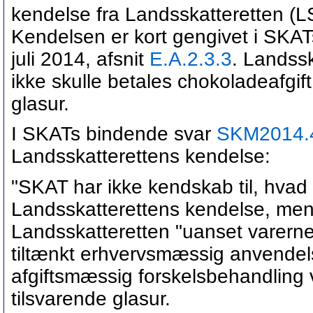
kendelse fra Landsskatteretten (
Kendelsen er kort gengivet i SKATs
juli 2014, afsnit
E.A.2.3.3
. Landss
ikke skulle betales chokoladeafgif
glasur.
I SKATs bindende svar
SKM2014.
Landsskatterettens kendelse:
"SKAT har ikke kendskab til, hvad
Landsskatterettens kendelse, men
Landsskatteretten "uanset varer
tiltænkt erhvervsmæssig anvendelse
afgiftsmæssig forskelsbehandling 
tilsvarende glasur.