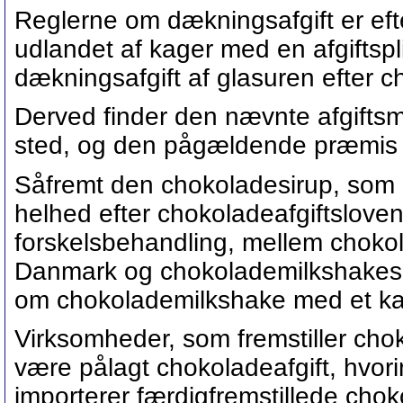
Reglerne om dækningsafgift er eft
udlandet af kager med en afgiftspli
dækningsafgift af glasuren efter c
Derved finder den nævnte afgifts
sted, og den pågældende præmis er
Såfremt den chokoladesirup, som H1
helhed efter chokoladeafgiftsloven
forskelsbehandling, mellem chokol
Danmark og chokolademilkshakes de
om chokolademilkshake med et ka
Virksomheder, som fremstiller cho
være pålagt chokoladeafgift, hvor
importerer færdigfremstillede chok