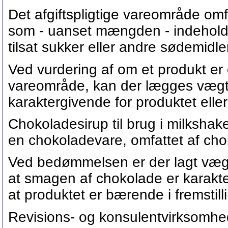
Det afgiftspligtige vareområde om
som - uanset mængden - indehold
tilsat sukker eller andre sødemid
Ved vurdering af om et produkt er o
vareområde, kan der lægges vægt 
karaktergivende for produktet eller 
Chokoladesirup til brug i milkshak
en chokoladevare, omfattet af choko
Ved bedømmelsen er der lagt vægt
at smagen af chokolade er karakte
at produktet er bærende i fremstil
Revisions- og konsulentvirksomhed