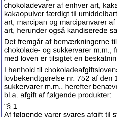
chokoladevarer af enhver art, ka
kakaopulver færdigt til umiddelbart
art, marcipan og marcipanvarer af
art, herunder også kandiserede sa
Det fremgår af bemærkningerne til 
chokolade- og sukkervarer m.m., 
med loven er tilsigtet en beskatnin
I henhold til chokoladeafgiftslove
lovbekendtgørelse nr. 752 af den 1
sukkervarer m.m., herefter benævn
bl.a. afgift af følgende produkter:
"§ 1
Af følgende varer svares afgift til 