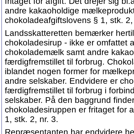
fritaget for afgift. Det drejer sig
andre kakaoholdige mælkeprodukter, 
chokoladeafgiftslovens § 1, stk. 2, 
Landsskatteretten bemærker hertil
chokoladesirup - ikke er omfatte
chokolademælk samt andre kakaoh
færdigfremstillet til forbrug. Chok
iblandet nogen former for mælkepr
andre selskaber. Endvidere er cho
færdigfremstillet til forbrug i forb
selskaber. På den baggrund finder
chokoladesiruppen er fritaget for a
1, stk. 2, nr. 3.
Repræsentanten har endvidere henvi