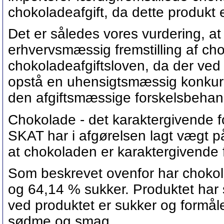
chokoladeafgift, da dette produkt er
Det er således vores vurdering, at
erhvervsmæssig fremstilling af cho
chokoladeafgiftsloven, da der ved
opstå en uhensigtsmæssig konkurr
den afgiftsmæssige forskelsbehan
Chokolade - det karaktergivende f
SKAT har i afgørelsen lagt vægt p
at chokoladen er karaktergivende f
Som beskrevet ovenfor har chokol
og 64,14 % sukker. Produktet har
ved produktet er sukker og formål
sødme og smag.