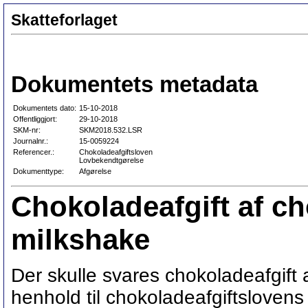
Skatteforlaget
Dokumentets metadata
Dokumentets dato:
15-10-2018
Offentliggjort:
29-10-2018
SKM-nr:
SKM2018.532.LSR
Journalnr.:
15-0059224
Referencer.:
Chokoladeafgiftsloven
Lovbekendtgørelse
Dokumenttype:
Afgørelse
Chokoladeafgift af ch
milkshake
Der skulle svares chokoladeafgift a
henhold til chokoladeafgiftslovens §