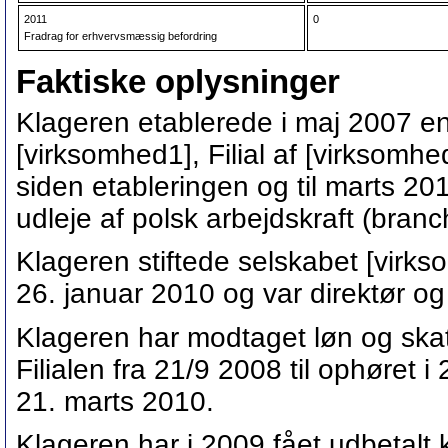
2011
0
Fradrag for erhvervsmæssig befordring
Faktiske oplysninger
Klageren etablerede i maj 2007 en d
[virksomhed1], Filial af [virksomhed2
siden etableringen og til marts 2
udleje af polsk arbejdskraft (branc
Klageren stiftede selskabet [virk
26. januar 2010 og var direktør o
Klageren har modtaget løn og skatt
Filialen fra 21/9 2008 til ophøret 
21. marts 2010.
Klageren har i 2009 fået udbetalt k