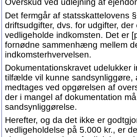
Overskud ved udlejning af ejend
Det fermgår af statsskattelovens § 6
driftsudgifter, dvs. for udgifter, de
vedligeholde indkomsten. Det er 
fornødne sammenhæng mellem den u
indkomsterhvervelsen.
Dokumentationskravet udelukker imi
tilfælde vil kunne sandsynliggøre, 
medtages ved opgørelsen af overs
der i mangel af dokumentation må
sandsynliggørelse.
Herefter, og da det ikke er godtgjort
vedligeholdelse på 5.000 kr., er de