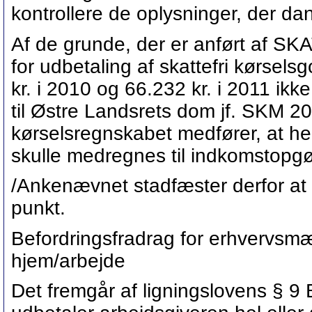
kontrollere de oplysninger, der d
Af de grunde, der er anført af SK
for udbetaling af skattefri kørsel
kr. i 2010 og 66.232 kr. i 2011 ik
til Østre Landsrets dom jf. SKM 200
kørselsregnskabet medfører, at he
skulle medregnes til indkomstopgø
/Ankenævnet stadfæster derfor at
punkt.
Befordringsfradrag for erhvervsmæ
hjem/arbejde
Det fremgår af ligningslovens § 9 B