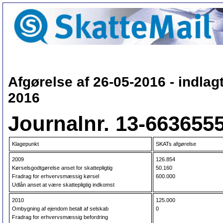
Afgørelse af 26-05-2016 - indlag
2016
Journalnr. 13-663655
Klagepunkt
SKATs afgørelse
2009
126.854
Kørselsgodtgørelse anset for skattepligtig
50.160
Fradrag for erhvervsmæssig kørsel
600.000
Udlån anset at være skattepligtig indkomst
2010
125.000
Ombygning af ejendom betalt af selskab
0
Fradrag for erhvervsmæssig befordring