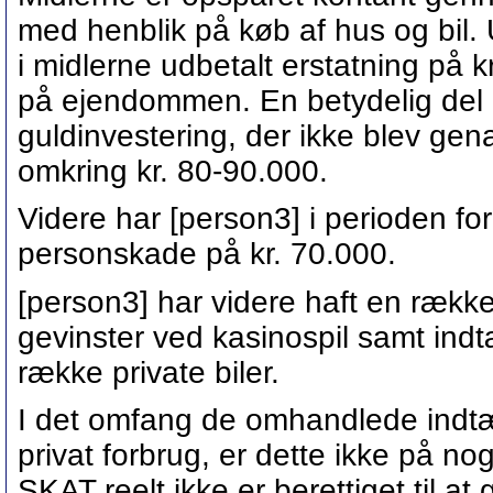
med henblik på køb af hus og bil.
i midlerne udbetalt erstatning på k
på ejendommen. En betydelig del a
guldinvestering, der ikke blev ge
omkring kr. 80-90.000.
Videre har [person3] i perioden fo
personskade på kr. 70.000.
[person3] har videre haft en række 
gevinster ved kasinospil samt indt
række private biler.
I det omfang de omhandlede indtæ
privat forbrug, er dette ikke på no
SKAT reelt ikke er berettiget til 