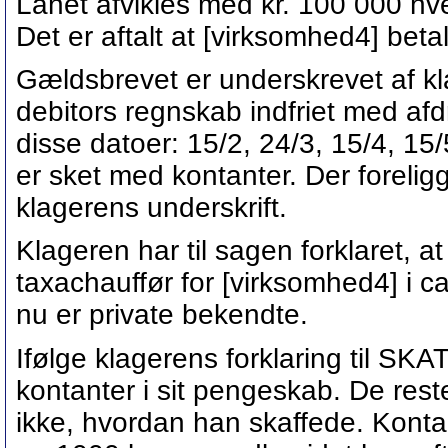
Lånet afvikles med kr. 100 000 hv
Det er aftalt at [virksomhed4] betal
Gældsbrevet er underskrevet af kl
debitors regnskab indfriet med afd
disse datoer: 15/2, 24/3, 15/4, 15
er sket med kontanter. Der forelig
klagerens underskrift.
Klageren har til sagen forklaret, 
taxachauffør for [virksomhed4] i ca
nu er private bekendte.
Ifølge klagerens forklaring til SK
kontanter i sit pengeskab. De res
ikke, hvordan han skaffede. Kont