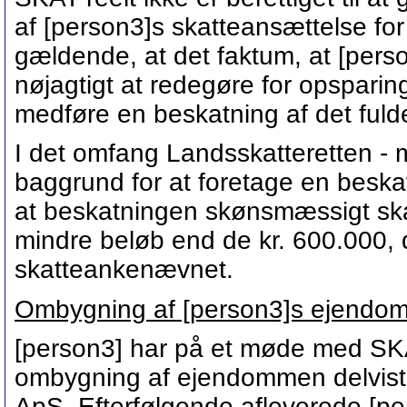
af [person3]s skatteansættelse fo
gældende, at det faktum, at [person
nøjagtigt at redegøre for opsparinge
medføre en beskatning af det fuld
I det omfang Landsskatteretten - mo
baggrund for at foretage en beska
at beskatningen skønsmæssigt ska
mindre beløb end de kr. 600.000, 
skatteankenævnet.
Ombygning af [person3]s ejendo
[person3] har på et møde med SKAT
ombygning af ejendommen delvist b
ApS. Efterfølgende afleverede [per