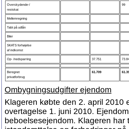
Overskydende-/
99
restskat
Mellemregning
Tabt på udlån
Biler
SKATS forhøjelse
af indkomst
Op- /nedsparring
37.751
73.8
Beregnet
61.709
61.3
privatforbrug
Ombygningsudgifter ejendom
Klageren købte den 2. april 2010 e
overtagelse 1. juni 2010. Ejendo
beboelsesejendom. Klageren har ti