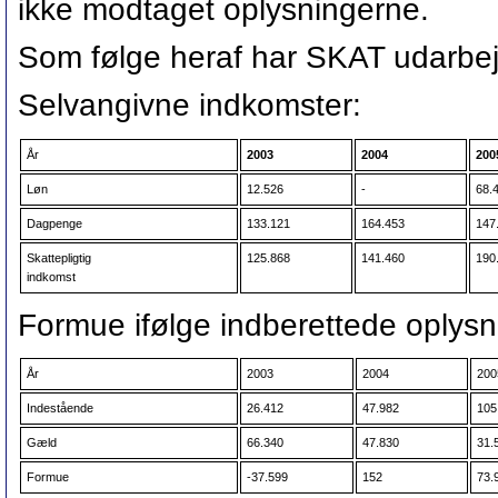
ikke modtaget oplysningerne.
Som følge heraf har SKAT udarbej
Selvangivne indkomster:
År
2003
2004
200
Løn
12.526
-
68.
Dagpenge
133.121
164.453
147
Skattepligtig
125.868
141.460
190
indkomst
Formue ifølge indberettede oplysn
År
2003
2004
200
Indestående
26.412
47.982
105
Gæld
66.340
47.830
31.
Formue
-37.599
152
73.