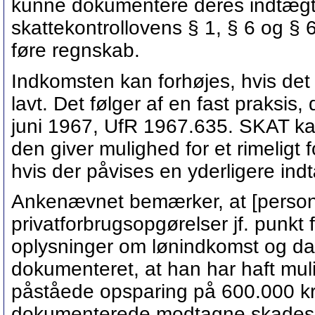
kunne dokumentere deres indtægts
skattekontrollovens § 1, § 6 og § 6 
føre regnskab.
Indkomsten kan forhøjes, hvis det 
lavt. Det følger af en fast praksis, 
juni 1967, UfR 1967.635. SKAT kan
den giver mulighed for et rimeligt
hvis der påvises en yderligere ind
Ankenævnet bemærker, at [person
privatforbrugsopgørelser jf. punkt
oplysninger om lønindkomst og da
dokumenteret, at han har haft mul
påståede opsparing på 600.000 kr.
dokumenterede modtagne skadesers