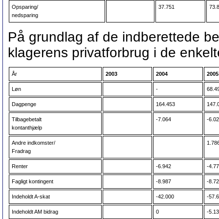
Opsparing/
37.751
73.
nedsparing
På grundlag af de indberettede b
klagerens privatforbrug i de enkelt
År
2003
2004
2005
Løn
-
68.4
Dagpenge
164.453
147.
Tilbagebetalt
-7.064
-6.0
kontanthjælp
Andre indkomster/
1.78
Fradrag
Renter
-6.942
-4.7
Fagligt kontingent
-8.987
-8.7
Indeholdt A-skat
-42.000
-57.
Indeholdt AM bidrag
0
-5.1