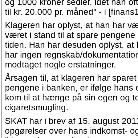
og 1000 kroner sedler, idet han oft
til kr. 20.000 pr. måned" - i [finans1
Klageren har oplyst, at han har v
været i stand til at spare pengen
tiden. Han har desuden oplyst, at
har ingen regnskab/dokumentation.
modtaget nogle erstatninger.
Årsagen til, at klageren har sparet 
pengene i banken, er ifølge hans o
kom til at hænge på sin egen og to
cigaretsmugling.
SKAT har i brev af 15. august 20
opgørelser over hans indkomst- og