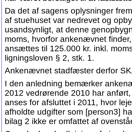
Da det af sagens oplysninger fremg
af stuehuset var nedrevet og opby
usandsynligt, at denne genopbygnin
moms, hvorfor ankenævnet finder, 
ansættes til 125.000 kr. inkl. mom
ligningsloven § 2, stk. 1.
Ankenævnet stadfæster derfor SKA
I den anledning bemærker ankenævn
2012 vedrørende 2010 har anført,
anses for afsluttet i 2011, hvor le
afholdte udgifter som [person3] har 
bilag 2 ikke er omfattet af ovenst