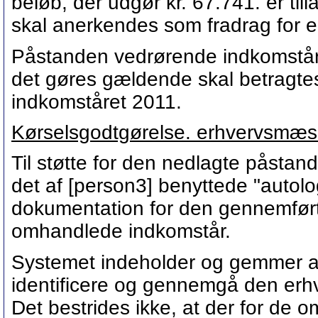
beløb, der udgør kr. 67.741. er ti
skal anerkendes som fradrag for e
Påstanden vedrørende indkomståre
det gøres gældende skal betragte
indkomståret 2011.
Kørselsgodtgørelse. erhvervsmæss
Til støtte for den nedlagte påstan
det af [person3] benyttede "autolo
dokumentation for den gennemført
omhandlede indkomstår.
Systemet indeholder og gemmer all
identificere og gennemgå den erh
Det bestrides ikke, at der for de 