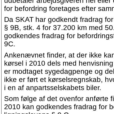
udbetaler arbejdsgiveren hel eller 
for befordring foretages efter sam
Da SKAT har godkendt fradrag for 
§ 9B, stk. 4 for 37.200 km med 50.
godkendes fradrag for befordringsf
9C.
Ankenævnet finder, at der ikke k
kørsel i 2010 dels med henvisning 
er modtaget sygedagpenge og dels
ikke er ført et kørselsregnskab, hv
i en af anpartsselskabets biler.
Som følge af det ovenfor anførte f
2010 kan godkendes fradrag for be