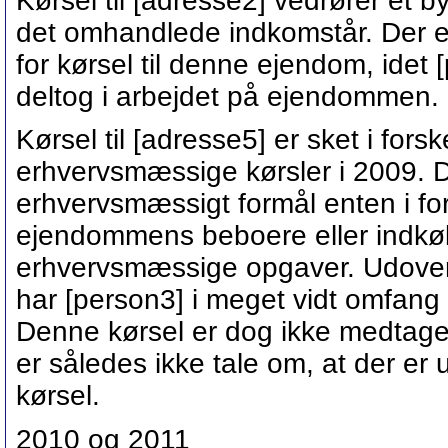
Kørsel til [adresse2] vedrører et 
det omhandlede indkomstår. Der e
for kørsel til denne ejendom, idet 
deltog i arbejdet på ejendommen.
Kørsel til [adresse5] er sket i forsk
erhvervsmæssige kørsler i 2009. De
erhvervsmæssigt formål enten i for
ejendommens beboere eller indkøbt/
erhvervsmæssige opgaver. Udover
har [person3] i meget vidt omfang h
Denne kørsel er dog ikke medtage
er således ikke tale om, at der er 
kørsel.
2010 og 2011