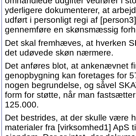
omhandlede udgifter vedrører i sto
yderligere dokumenterer, at arbej
udført i personligt regi af [person
gennemføre en skønsmæssig forhøje
Det skal fremhæves, at hverken 
det udøvede skøn nærmere.
Det anføres blot, at ankenævnet fi
genopbygning kan foretages for 57.
nogen begrundelse, og såvel SK
form for støtte, når man fastsætte
125.000.
Det bestrides, at der skulle være 
materialer fra [virksomhed1] ApS ti