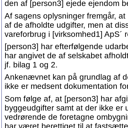
den af [person3] ejede ejendom be
Af sagens oplysninger fremgår, at 
af de afholdte udgifter, men at d
vareforbrug i [virksomhed1] ApS´ 
[person3] har efterfølgende udarb
har angivet de af selskabet afhol
jf. bilag 1 og 2.
Ankenævnet kan på grundlag af de
ikke er medsent dokumentation for 
Som følge af, at [person3] har afg
byggeudgifter samt at der ikke er
vedrørende de foretagne ombygnin
har været berettiget til at fastsæt