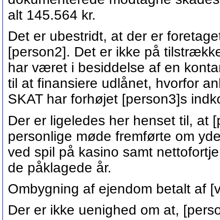
alt 145.564 kr.
Det er ubestridt, at der er foretage
[person2]. Det er ikke på tilstrækk
har været i besiddelse af en konta
til at finansiere udlånet, hvorfor a
SKAT har forhøjet [person3]s ind
Der er ligeledes her henset til, a
personlige møde fremførte om yderl
ved spil på kasino samt nettofortj
de påklagede år.
Ombygning af ejendom betalt af [
Der er ikke uenighed om at, [pers