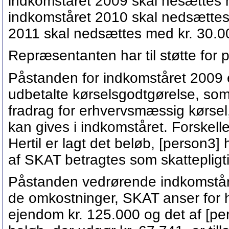
indkomståret 2009 skal nesættes m
indkomståret 2010 skal nedsættes 
2011 skal nedsættes med kr. 30.0
Repræsentanten har til støtte for 
Påstanden for indkomståret 2009 
udbetalte kørselsgodtgørelse, som 
fradrag for erhvervsmæssig kørse
kan gives i indkomståret. Forskel
Hertil er lagt det beløb, [person3]
af SKAT betragtes som skattepligt
Påstanden vedrørende indkomståre
de omkostninger, SKAT anser for h
ejendom kr. 125.000 og det af [per